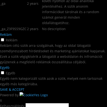
követi nyomon az oldal analitikai
_ga
2 years
jelentéséhez. A sütik anonim
információkat tárolnak és a random
számot generál minden
oldallátogatóhoz.
_ga_Z3F9SS9GZC
2 years
No description
Reklám
Reklám
Reklám célú sütik arra szolgálnak, hogy az oldal látogatói
személyreszabott hírdetéseket és marketing ajánlatokat kapjanak.
Ezek a sütik végigkísérik a látogatót a weboldalon és infromációt
gyűjtenek a megfelelő reklámok összeállítása céljából.
Egyéb
Egyéb
Egyéb nem kategorizált sütik azok a sütik, melyek nem tartoznak
egyéb más kategóriába.
SAVE & ACCEPT
Powered by
X
Felhasználónév