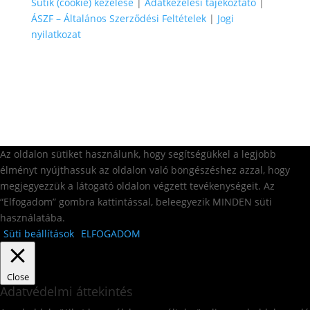
Sütik (cookie) kezelése
|
Adatkezelési tájékoztató
|
ÁSZF – Általános Szerződési Feltételek
|
Jogi
nyilatkozat
Az oldalon sütiket használunk, hogy segítségükkel a legjobb
élményt nyújthassuk az oldalon való böngészéshez azzal, hogy
megjegyezzük a látogató oldalon végzett tevékenységeit. Az
“Elfogadom” gombra kattintással, beleegyezik MINDEN süti
használatába.
Süti beállítások
ELFOGADOM
Close
Adatvédelmi áttekintés