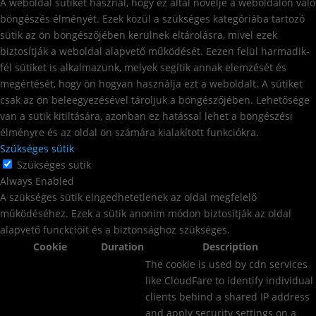
A weboldal sütiket használ, hogy ez által növelje a weboldalon való
böngészés élményét. Ezek közül a szükséges kategóriába tartozó
sütik az ön böngészőjében kerülnek eltárolásra, mivel ezek
biztosítják a weboldal alapvető működését. Eezen felül harmadik-
fél sütiket is alkalmazunk, melyek segítik annak elemzését és
megértését, hogy ön hogyan használja ezt a weboldalt. A sütiket
csak az ön beleegyezésével tároljuk a böngészőjében. Lehetősége
van a sütik kitiltására, azonban ez hatással lehet a böngészési
élményre és az oldal ön számára kialakított funkciókra.
Szükséges sütik
Szükséges sütik
Always Enabled
A szükséges sütik elngedhetetlenek az oldal megfelelő
működéséhez. Ezek a sütik anonim módon biztosítják az oldal
alapvető funckcióit és a biztonsághoz szükséges.
Cookie
Duration
Description
The cookie is used by cdn services
like CloudFare to identify individual
clients behind a shared IP address
and apply security settings on a