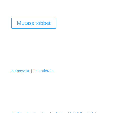
Mutass többet
A Könyvtár
|
Feliratkozás
Varga Lóránt